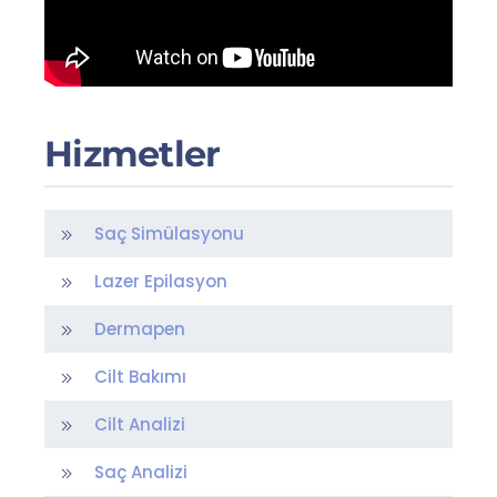
Hizmetler
Saç Simülasyonu
Lazer Epilasyon
Dermapen
Cilt Bakımı
Cilt Analizi
Saç Analizi