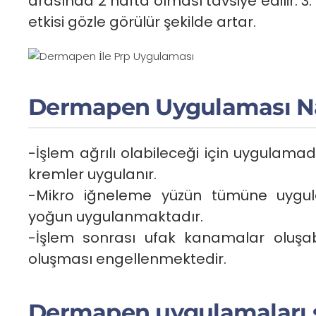
arasında 2 hafta olması tavsiye edilir. 3.
etkisi gözle görülür şekilde artar.
Dermapen Uygulaması Na
-İşlem ağrılı olabileceği için uygulamad
kremler uygulanır.
-Mikro iğneleme yüzün tümüne uygul
yoğun uygulanmaktadır.
-İşlem sonrası ufak kanamalar oluşa
oluşması engellenmektedir.
Dermapen uygulamaları s