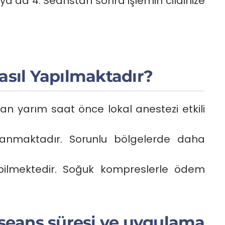
 ya da 4. Seanstan sonra işlemin cildinize
sıl Yapılmaktadır?
an yarım saat önce lokal anestezi etkili
anmaktadır. Sorunlu bölgelerde daha
bilmektedir. Soğuk kompreslerle ödem
eans süresi ve uygulama