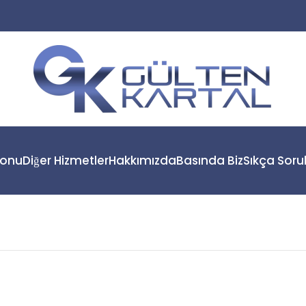
yonu
Diğer Hizmetler
Hakkımızda
Basında Biz
Sıkça Soru